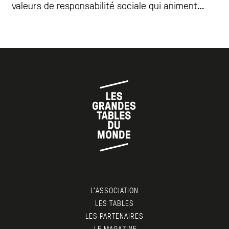
valeurs de responsabilité sociale qui animent
l’Association : le respect de l’environnement et
de matières premières, mais aussi l’amitié,
l’élégance et la transmission. Focus sur la charte
éthique de l’Association, élaborée par Sylvie
Buhagiar et Sang-Hoon Degeimbre.
L’ASSOCIATION
LES TABLES
LES PARTENAIRES
LE MAGAZINE