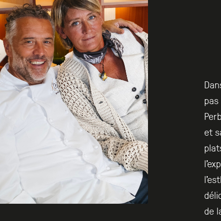
Dans
pas 
Perb
et s
plat
l’ex
l’es
déli
de l