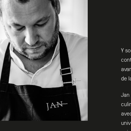
Y so
cont
avan
de l
Jan 
culi
avec
univ