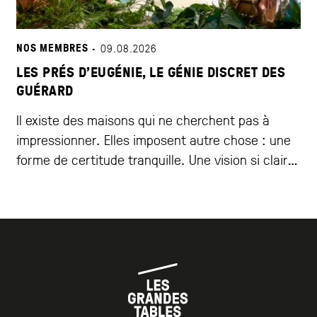
NOS MEMBRES ·
09.08.2026
LES PRÉS D’EUGÉNIE, LE GÉNIE DISCRET DES
GUÉRARD
Il existe des maisons qui ne cherchent pas à
impressionner. Elles imposent autre chose : une
forme de certitude tranquille. Une vision si claire,
si aboutie, qu’elle se lit partout : dans
l’architecture, dans le service, dans l’assiette,
dans le silence même. Plus qu’un palace
gastronomique, Les Prés d’Eugénie est un
univers. Un lieu pensé […]