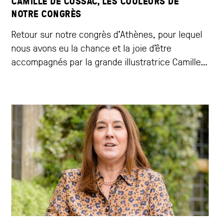
CAMILLE DE CUSSAC, LES COULEURS DE
NOTRE CONGRÈS
Retour sur notre congrès d’Athènes, pour lequel
nous avons eu la chance et la joie d’être
accompagnés par la grande illustratrice Camille
de Cussac. Grâce à son talent remarquable, à
son trait singulier, à ses couleurs vives et à son
humour délicat, elle a insufflé à cette édition une
énergie aussi festive que solaire – à son image.