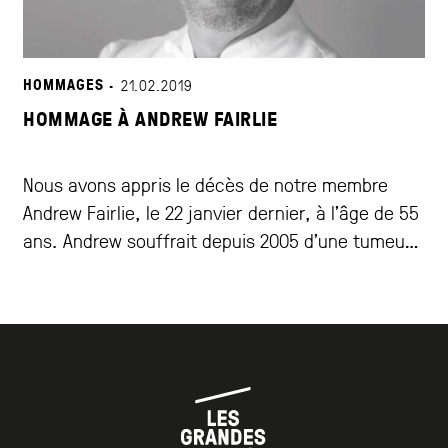
HOMMAGES ·
21.02.2019
HOMMAGE À ANDREW FAIRLIE
Nous avons appris le décès de notre membre
Andrew Fairlie, le 22 janvier dernier, à l’âge de 55
ans. Andrew souffrait depuis 2005 d’une tumeur
au cerveau. Andrew nous avait rejoints en 2017
avec son restaurant éponyme dont il était
propriétaire et qu’il avait installé dans l’enceinte
de l’hôtel Gleneagles à coté d’Edinburgh.
L’ouverture avait eu lieu en 2001. Tout de suite ce
restaurant de 50 couverts avait rencontré le
succès et avait décroché les étoiles au guide