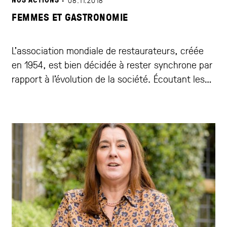
FEMMES ET GASTRONOMIE
L’association mondiale de restaurateurs, créée
en 1954, est bien décidée à rester synchrone par
rapport à l’évolution de la société. Écoutant les
évolutions en cours, Les Grandes Tables du
Monde souhaite aujourd’hui s’engager pour
améliorer la place des femmes dans la
gastronomie et pour tendre, à court terme, vers
la promotion d’une égalité des genres au sein des
maisons membres de l’association, et plus
largement, au sein du secteur. Le Congrès 2018
en vidéo