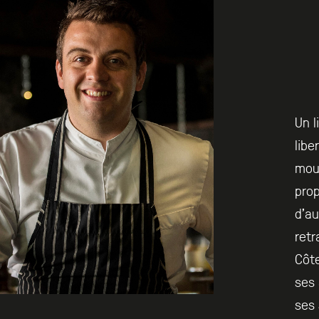
Un l
libe
mou
prop
d’au
retr
Côte
ses 
ses 