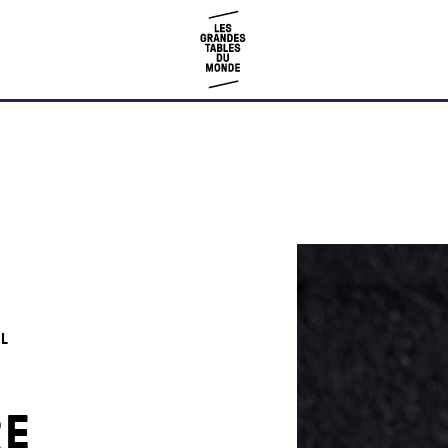
IL
RE