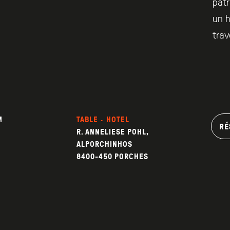
patr
un h
trav
M
TABLE · HOTEL
RÉ
R. ANNELIESE POHL,
ALPORCHINHOS
8400-450 PORCHES