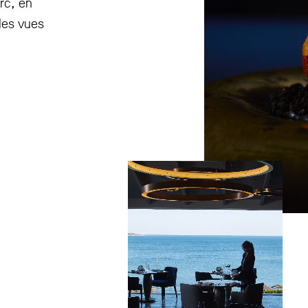
arc, en
des vues