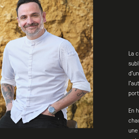
La c
subl
d’u
l’au
port
En h
chaq
une 