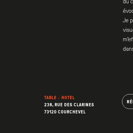
du c
évoc
Je p
visu
m’ef
dans
TABLE · HOTEL
RÉ
238, RUE DES CLARINES
73120 COURCHEVEL